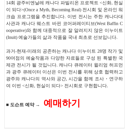
14
회 광주비엔날레 캐나다 파빌리온 프로젝트
<
신화
,
현실
이 되다
>(Once a Myth, Becoming Real)
전시회 및 온라인 워
크숍 프로그램을 추진합니다
.
이번 전시는 주한 캐나다대
사관과 캐나다 웨스트 바핀 코어퍼레이티브
(West Baffin C
ooperative)
와 함께 대중적으로 잘 알려지지 않은 이누이트
(Inuit)
예술가들의 삶과 작품을 국내 최초로 선보입니다
.
과거
-
현재
-
미래의 공존하는 캐나다 이누이트
28
명 작가 및
90
여점의 예술작품과 다양한 자료들로 구성 된 특별한 국
제관 전시가 될 것입니다
.
캐나다 큐레이터 윌리엄 허프먼
과 광주 큐레이터 이선은 이번 전시를 위해 상호 협력하고
광주와 캐나다의 역사와 공간
,
시간을 함께 조사
・
연구하
여 이번
<
신화
,
현실이 되다
>
전시회로 구현합니다
.
예매하기
■
도슨트 예약
→