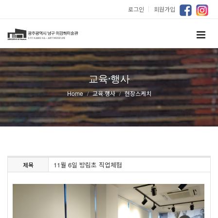
로그인
｜
회원가입
교육·행사
Home
교육·행사
현장스케치
11월 6일 방림초 직업체험
제목