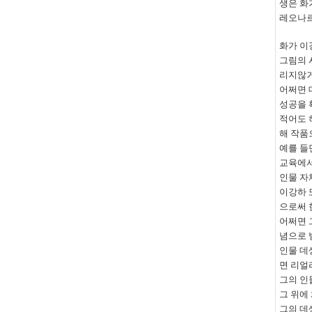
생은 화
레오나
화가 이
그림의 
리지않거
어쩌면 
성공을 
적어도 
해 작품
예를 들
교육에서
인물 자
이강하 
으로써 
어쩌면 
념으로 
인물 데
면 리얼
그의 인
그 위에
그의 데