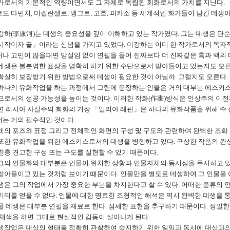
가로서의 기본적인 역량이면서도 그 자체로 독립된 회화로서의 가치를 지닌다
.
르도 다빈치
,
미켈란젤로
,
앵그르
,
고흐
,
피카소 등 세계적인 화가들이 남긴 데생
강하
(
李康河
)
는 데생의 중요성을 깊이 이해하고 있는 작가였다
. 그는
데생은 단순
시작이자 끝
」
이라는 신념을 가지고 있었다
. 이강하는
이미 한 작가로서의 독자적
나 고민이 많을때면 망설임 없이 연필을 들어
진짜보다 더 진짜같은 흑과 백의
데생은 불분명한 표상을 명확히 하기 위한 수단으로서 받아들이고 있는지도 모
확실히 보장받기 위한 방법으로써 데생이 필요한 것이 아닐까
.
그럴지도 모른다
.
하나의 유화작업을 하는 과정에서 그림에 등장하는 인물은 거의 대부분 에스키
으로서의 성공 가능성을 높이는 것이다
.
이러한 작화
(
作畵
)
방식은 인상주의 이전
면 러시아 사실주의 회화의 거장
「
일리야 레핀
」
은 하나의 유화작품을 위해 수
는 거의 필수적인 것이다
.
체의 포즈와 표정 그리고 전체적인 화면의 구성 및 구도와 관련하여 완벽한 조화
또한 유화작업을 위한 에스키스로서의 데생을 병행하고 있다
.
구상한 작품의 완
한층 견고한 구성 또는 구도를 실현할 수 있기 때문이다
.
그의 인물화의 대부분은 인물이 위치한 상황과 인물자체의 동시성을 무시하고 
받아들이고 있는 것처럼 보이기 때문이다
.
인물만을 별도로 데생하여 그 인물을
생은 그의 작업에서 가장 중요한 부분을 차지한다고 할 수 있다
.
어떠한 종류의 
리티를 얻을 수 없다
.
인물에 대한 명료한 조형적인 해석은 역시 완벽한 데생을 
물 데생은 대부분 연필을 재료로 한다
.
섬세한 표현을 추구하기 때문이다
.
정밀한
 채색을 하면 그대로 현실적인 감동이 살아나게 된다
.
생작업은 대상의 형태를 정확히 관찰하여 숙지하기 위한 일임과 동시에 대상과