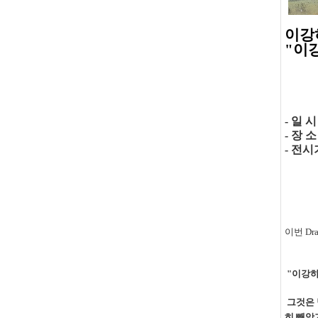
이강
"
이강
-
일 
-
장 
-
전시
이번
Dr
"이강
그것은 
히 빼앗