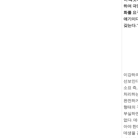
하여 극
화를 요
얘기이
갖는다
.
이강하의
선보인다
소묘 즉,
처리하는
완전하게
형태의 
부실하면
없다
.
데
아야 한
데생을 