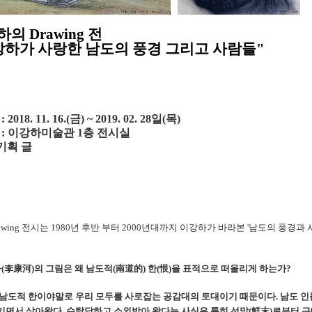
하의
Drawing
전
하가 사랑한 남도의 풍경 그리고 사람
들
"
시
: 2018. 11. 16.(
금
) ~ 2019. 02. 28
일
(
목
)
소
:
이강하미술관
1
층 전시실
기획 글
awing
전시는 1980년 후반 부터 2000년대까지 이강하가 바라본 '남도의 풍경과 
하
(
李康河
)
의 그림은 왜 남도적
(
南道的
)
한
(
恨
)
을 표적으로 떠올리게 하는가
?
남도적 한이야말로 우리 모두를 사로잡는 공감대의 토대이기 때문이다
.
남도 인
기면서 살아왔다
.
수탈당하고 소외받아 왔다는 사실은 특히 선말
(
鮮末
)
로부터 근