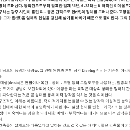
명히 드러난다
.
동학란으로부터 참혹한 일제
36
년
, 6
․
25
라는 비극적인 이데올로
구하는 광주 시민이 흘린 피
...
등은 단적으로 한
(
恨
)
의 정체를 드러내준다
.
고향을
다
.
그가 한
(
恨
)
을 일깨워 현실을 갱신해 살기를 바라기 때문으로 풀이된다
.
그의 
"
 남도의 풍경과 사람들, 그 안에 애환과 혼이 담긴 Drawing 전시는 기존의 
.
 데생(dessin)은 연필이나 목탄
․
콩테
․
모필 등의 그림도구를 사용하는
,
일종의 
 두 가지 방법이 보편화되어 있다
.
데생을 하는 목적은 대상의 형태를 정확히 
 파악한다는 것은 곧 형태를 통해 미적 감각을 익히는 것을 의미한다
.
구조적인 이해는 아름다움
,
즉 미적가치를 분별할 수 있는 감각적 이성적인 능
 형태에 대한 해석이 불명확하기 마련이다
.
설령 형태를 변형
․
왜곡시키는 경우
생이 미숙하다는 것은 형태에 대한 이해가 부족하다는 얘기이므로 미적 감각은 
다
.
건축물의 설계도와 다름없다고 말하는 것도 결국 같은 얘기다
.
좋은 건축물이 되