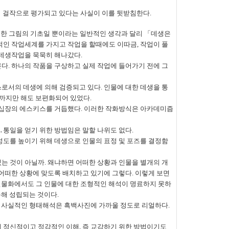
이 걸작으로 평가되고 있다는 사실이 이를 뒷받침한다
.
한 그림의 기초일 뿐이라는 일반적인 생각과 달리
「
데생은
인 작업세계를 가지고 작업을 할때에도 이따금, 작업이 풀
 데생작업을 묵묵히 해나갔다.
른다
.
하나의 작품을 구상하고 실제 작업에 들어가기 전에 그
스로서의 데생에 의해 검증되고 있다
.
인물에 대한 데생을 통
까지만 해도 보편화되어 있었다
.
 십장의 에스키스를 거듭했다
.
이러한 작화방식은 아카데미즘
․
통일을 얻기 위한 방법임은 말할 나위도 없다
.
성도를 높이기 위해 데생으로 인물의 표정 및 포즈를 결정함
있는 것이 아닐까
.
왜냐하면 어떠한 상황과 인물을 별개의 개
 어떠한 상황에 맞도록 배치하고 있기에 그렇다
.
이렇게 보면
인물화에서도 그 인물에 대한 조형적인 해석이 명료하지 못하
통해 성립되는 것이다
.
 사실적인 형태해석은 흑백사진에 가까울 정도로 리얼하다
.
의 정신적이고 정감적인 이해
,
즉 교감하기 위한 방법이기도