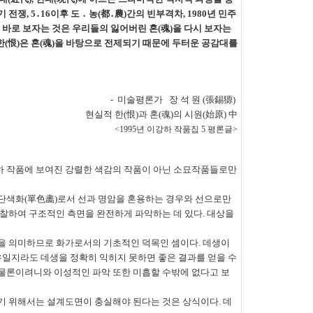
기 전쟁
, 5
․
16
이후 도
․
농
(
都
․
農
)
간의 빈부격차
, 1980
년 민주
 바로 보자는 것은 우리들의 잃어버린 혼
(
魂
)
을 다시 보자는
한
(
恨
)
은 혼
(
魂
)
을 바탕으로 전제되기 때문에 두터운 공감대를
- 미술평론가
장 석 원
(
張錫獂
)
현실적 한
(
恨
)
과 혼
(
魂
)
의 시원
(
始原
)
中
<1995
년 이강하 작품집
5
평론글
>
이강하 작품에 보여진 강렬한 색감의 작품이 아닌 소묘작품들로만
단색화
(
單色畵
)
로서 선과 명암을 혼용하는 경우와 선으로만
관찰하여 구조적인 측면을 완전하게 파악하는 데 있다
.
대상을
력을 의미하므로 화가로서의 기초적인 덕목인 셈이다
.
데생이
일지라도 데생을 정확히 익히지 못하면 좋은 결과를 얻을 수
물론이려니와 이성적인 파악 또한 미흡할 수밖에 없다고 보
기 위해서는 설계도면이 충실해야 된다는 것은 상식이다
.
데