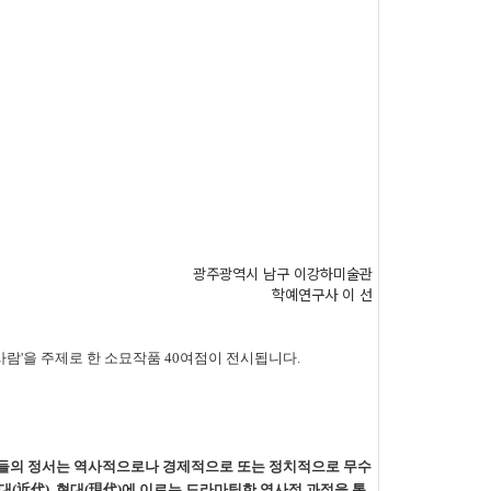
광주광역시 남구 이강하미술관
학예연구사 이 선
사람'을 주제로 한
소묘작품 40여점이 전시됩니다.
들의 정서는 역사적으로나 경제적으로 또는 정치적으로 무수
대
(
近代
),
현대
(
現代
)
에 이르는 드라마틱한 역사적 과정을 통