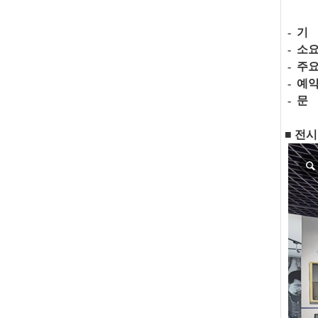
- 
-
-
- 예
- 문 
■ 전시