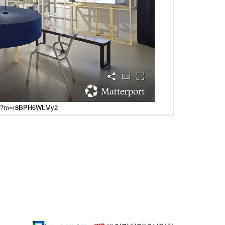
ow/?m=r8BPH6WLMy2