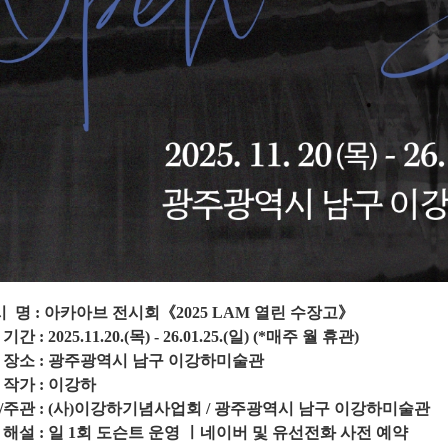
시
명
: 아카아브 전시회
《2025 LAM 열린 수장고
》
 기간
: 2025.11.20.(목
) - 26.01
.25.(일
) (*매주
월 휴관
)
 장소
:
광주광역시 남구 이강하미술관
 작가
: 이강하
/
주관
: (
사
)
이강하기념사업회
/
광주광역시 남구 이강하미술관
 해설
:
일
1
회 도슨트 운영 ㅣ네이버 및 유선전화 사전 예약