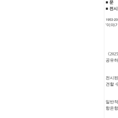
■
문
■
전시
1953-20
'이야
《20
공유하
전시된
견할 
일반적
항온항