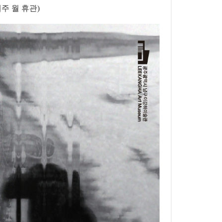
 매주 월
휴관
)