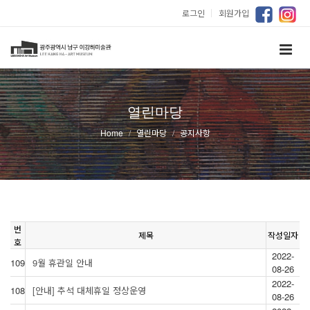
로그인
｜
회원가입
열린마당
Home
열린마당
공지사항
번
제목
작성일자
호
2022-
109
9월 휴관일 안내
08-26
2022-
108
[안내] 추석 대체휴일 정상운영
08-26