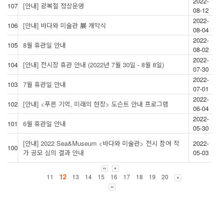
2022-
107
[안내] 광복절 정상운영
08-12
2022-
106
[안내] 바다와 미술관 展 개막식
08-04
2022-
105
8월 휴관일 안내
08-02
2022-
104
[안내] 전시장 휴관 안내 (2022년 7월 30일 - 8월 8일)
07-30
2022-
103
7월 휴관일 안내
07-01
2022-
102
[안내] <푸른 기억, 미래의 현장> 도슨트 안내 프로그램
06-04
2022-
101
6월 휴관일 안내
05-30
[안내] 2022 Sea&Museum <바다와 미술관> 전시 참여 작
2022-
100
가 공모 심의 결과 안내
05-03
12
11
13
14
15
16
17
18
19
20