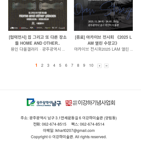
[협력전시] 집 그리고 또 다른 장소
[종료] 아카이브 전시회 《2025 L
들 HOME AND OTHER..
AM 열린 수장고》
용인 다올갤러리 · 광주광역시 ..
아카이브 전시회2025 LAM 열린 ..
1
2
3
4
5
6
7
8
9
10
주소: 광주광역시 남구 3.1만세운동길 6 이강하미술관 (양림동)
전화: 062-674-8515
팩스: 062-674-8514
이메일: lkhart0207@gmail.com
Copyright © 이강하미술관. All rights reserved.