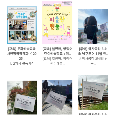
[교육] 문화예술교육
[교육] 열번째, 양림어
[투어] 역사공감 3!4!
사현장역량강화〈 20
린이예술학교 <미..
5! 남구투어 11월 현..
25..
[교육] 열번째, 양림어
🚩역사공감 3!4!5! 남
1, 2차시 활동사진
린이예술..
구..
[투어] 역사공감 3!4!