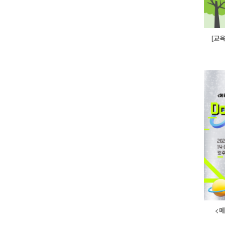
[교육
<메