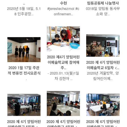
..
수현
림동공동체 나눔행사
2020년 5월 18일, 5.1
#jerestechezmoi #c
0318일 양림동 동사무
8 민주광장..
onfinemen..
소와 양..
2020 제4기 양림어린
이예술학교에 참여해
2020 제 4기 양림어린
2020 1월 17일 주관
주..
이예술학교 6일차 <..
적 변용전 전시오픈식
- 2020.01.13(월)1일
2020년 겨울방학, 양
.
차 김현아 ..
림어린이예..
2020 제 4기 양림어린
2020 제 4기 양림어린
2020 제 4기 양림어린
이예술학교 5일차 <..
이예술학교 4일차 <..
이예술학교 3일차 <..