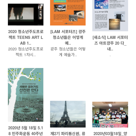
2020 청소년주도프로
[LAM 서포터즈] 광주
젝트 TEENS ART L
청소년들은 어떻게
[새소식] LAM 서포터
AB 1..
예..
즈 아트광주 20 다_
2020 청소년주도프로
광주 청소년들은 어떻
내..
젝트 1차시..
게 예술가..
.
2020년 5월 18일 5.1
8 민주화운동 40주년
제2기 파리통신원, 류
2020년03월18일_양