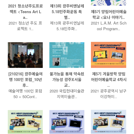
2021 청소년주도프로
제13회 광주비엔날레
젝트 <Teens Art L
5.18민주화운동 특
제5기 양림어린이예술
a..
별..
학교 <요나 이야기..
2021 청소년 주도 프
제13회 광주비엔날레
2021 L.A.M. Art Sch
로젝트 1..
5.18민주화..
ool Program..
[210216] 광주예술여
불가능을 통해 약속된
제5기 겨울방학 양림
행 100인 포럼_10년
가능성 광주X서울
어린이예술학교 4차시
후..
교..
..
예술여행 100인 포럼
2020 국립현대미술관
2021 광주광역시 남구
50 + 50Cont..
지역미술관..
이강하미..