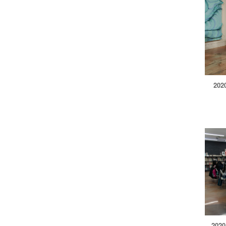
20
202