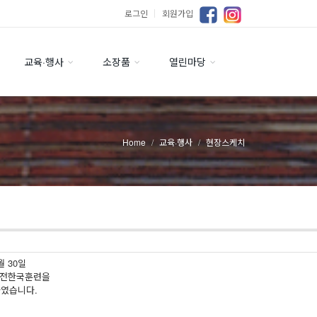
로그인
｜
회원가입
교육·행사
소장품
열린마당
Home
교육·행사
현장스케치
월 30일
안전한국훈련을
였습니다.