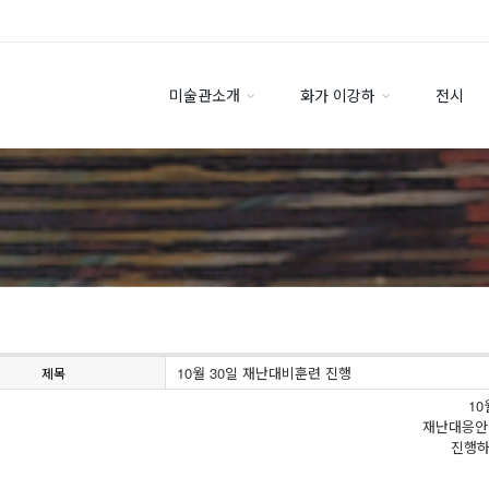
미술관소개
화가 이강하
전시
10월 30일 재난대비훈련 진행
제목
10
재난대응
진행하