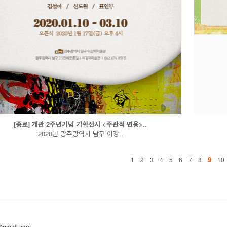
[종료] 개관 2주년기념 기획전시 <주관적 변용>..
2020년 광주광역시 남구 이강..
9
1
2
3
4
5
6
7
8
10
@gmail.com